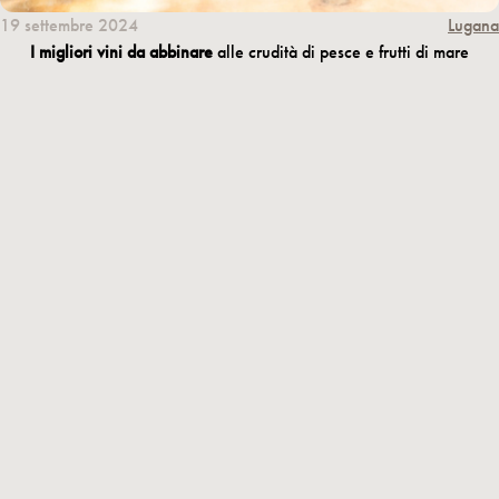
19 settembre 2024
Lugana
I migliori vini da abbinare
alle crudità di pesce e frutti di mare
Le crudità di pesce e i frutti di mare sono protagonisti indiscussi di
una cucina raffinata e leggera, apprezzata soprattutto nelle
stagioni più calde. Tuttavia, per esaltare al meglio i sapori delicati
di questi piatti, è fondamentale scegliere il vino giusto. In questo
articolo, ti guideremo alla scoperta dei migliori abbinamenti,
suggerendo due eccellenze della nostra cantina: il
Prestige Lugana
DOC
e il
Molin Lugana DOC Superiore
, perfetti per
accompagnare le tue crudité.
Crudità di Pesce e Frutti di Mare: I Segreti per un Abbinamento
Perfetto
Le crudità di pesce, così come ostriche, gamberi, scampi e altri
frutti di mare, richiedono vini freschi, delicati e aromatici, in grado
di bilanciare la dolcezza naturale del pesce con una piacevole
acidità e mineralità. I vini bianchi del Lago di Garda, con il loro