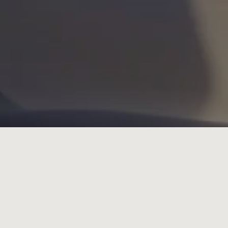
Iscriviti alla Newsletter, ti aspetta una sorpresa!
Facebook
Instagram
© Cà Maiol Srl - Società Agricola Socio Unico Herita Marzotto Wines
SpA - P. IVA 00754080968 - C.F. 03503320156 -
+39 030-
991.00.06
Privacy Policy
Modulo segnalazione residenti e confinanti
Preferenze
cookie